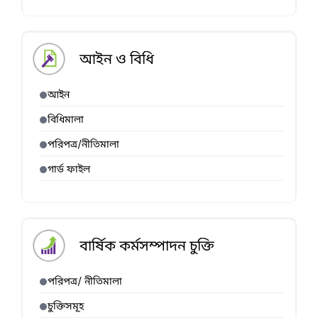
আইন ও বিধি
আইন
বিধিমালা
পরিপত্র/নীতিমালা
গার্ড ফাইল
বার্ষিক কর্মসম্পাদন চুক্তি
পরিপত্র/ নীতিমালা
চুক্তিসমূহ