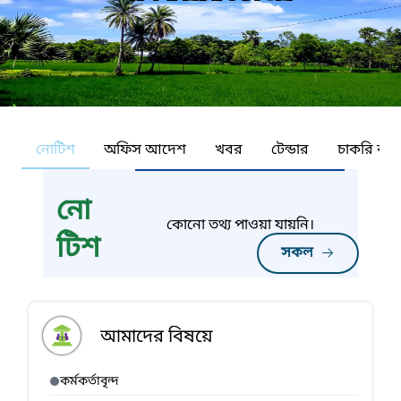
নোটিশ
অফিস আদেশ
খবর
টেন্ডার
চাকরি কর্ন
নো
কোনো তথ্য পাওয়া যায়নি।
টিশ
সকল
আমাদের বিষয়ে
কর্মকর্তাবৃন্দ