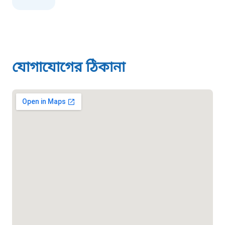
০১৯০৮৮৮৮৮৮৮
মাদকদ্রব্য নিয়ন্ত্রণ হটলাইন
যোগাযোগের ঠিকানা
১৬১১৩
জরুরী অভ্যন্তরীণ নৌ-পরিবহন হটলাইন
১৬৪৪৫
পাসপোর্ট বাতায়ন হটলাইন
১৬১৭১
বাংলাদেশ মুক্তিযোদ্ধা কল্যাণ ট্রাস্ট